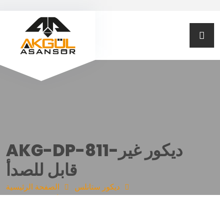
AKG-DP-811-ديكور غير
قابل للصدأ
ديكور ستانلس
الصفحة الرئيسية
AKG-DP-811-ديكور غير قابل للصدأ