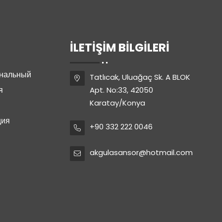
İLETIŞIM BILGILERI
ональный
Tatlıcak, Uluağaç Sk. A BLOK
я
Apt. No:33, 42050
Karatay/Konya
ция
+90 332 222 0046
akgulasansor@hotmail.com