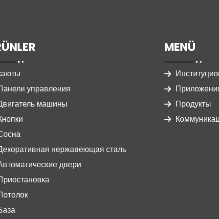
RÜNLER
MENÜ
каюты
Институци
Панели управления
Приложени
Двигатель машины
Продукты
Кнопки
Коммуника
Сосна
Декоративная нержавеющая сталь
Автоматические двери
Приостановка
Потолок
База