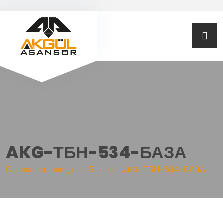
AKG-ТБН-534-БАЗА
Главная страница
База
AKG-ТБН-534-БАЗА