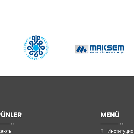
RÜNLER
MENÜ
каюты
Институци