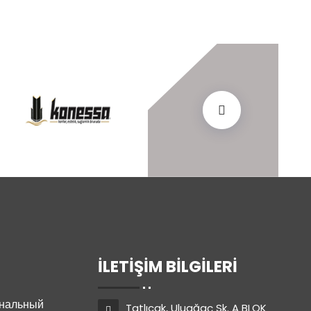
İLETIŞIM BILGILERI
ональный
Tatlıcak, Uluağaç Sk. A BLOK