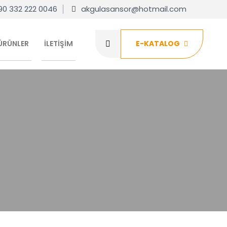
90 332 222 0046
akgulasansor@hotmail.com
ÜRÜNLER
İLETIŞIM
E-KATALOG